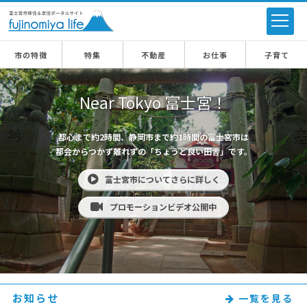
市の特徴
特集
不動産
お仕事
子育て
Near Tokyo 富士宮！
都心まで約2時間、静岡市まで約1時間の富士宮市は
都会からつかず離れずの「ちょうど良い田舎」です。
富士宮市についてさらに詳しく
プロモーションビデオ公開中
お知らせ
一覧を見る