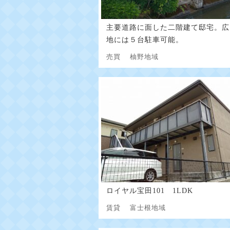
主要道路に面した二階建て邸宅。広
地には５台駐車可能。
売買
柚野地域
ロイヤル宝田101 1LDK
賃貸
富士根地域