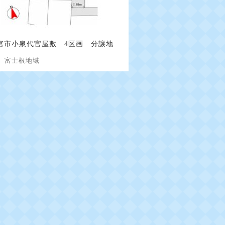
宮市小泉代官屋敷 4区画 分譲地
地
富士根地域