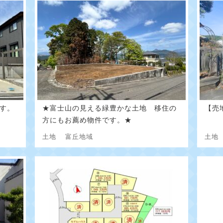
す。
★富士山の見える緑豊かな土地 移住の
【売地
方にもお薦め物件です。★
土地
富丘地域
土