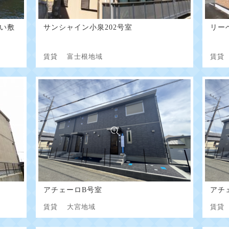
い敷
サンシャイン小泉202号室
リー
賃貸
富士根地域
賃
アチェーロB号室
アチ
賃貸
大宮地域
賃