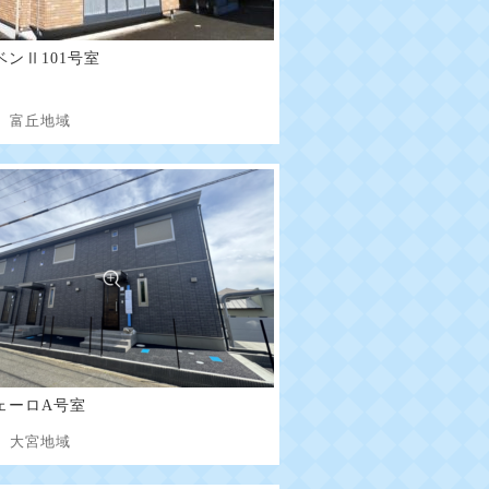
ベンⅡ101号室
貸
富丘地域
ェーロA号室
貸
大宮地域