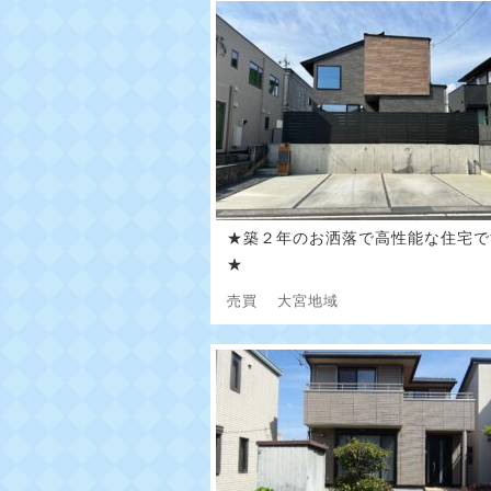
★築２年のお洒落で高性能な住宅で
★
売買
大宮地域