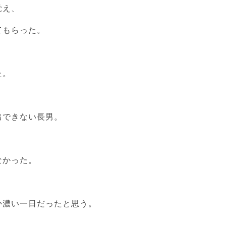
覚え、
てもらった。
た。
、
出できない長男。
なかった。
か濃い一日だったと思う。