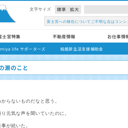
標準
拡大
文字サイズ
富士宮への移住についてご不明な点はコンシ
富士宮特集
不動産情報
お仕事情
nomiya life サポーターズ
結婚新生活支援補助金
の瀬のこと
わからないものだなと思う。
通り元気な声を聞いていたのに。
来事が続いた。