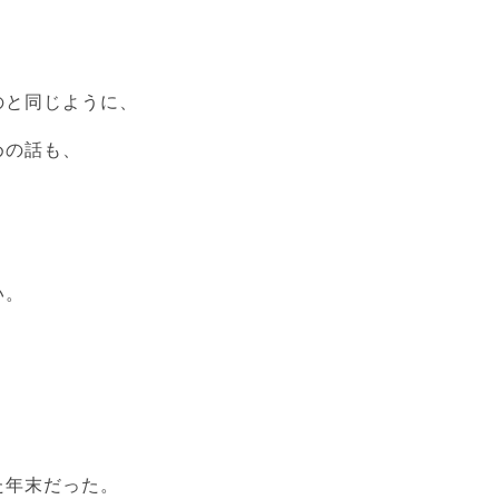
、
のと同じように、
めの話も、
い。
、
た年末だった。