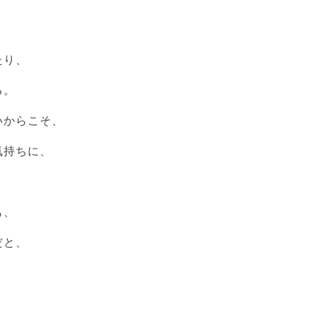
たり、
る。
いからこそ、
気持ちに、
も、
だと、