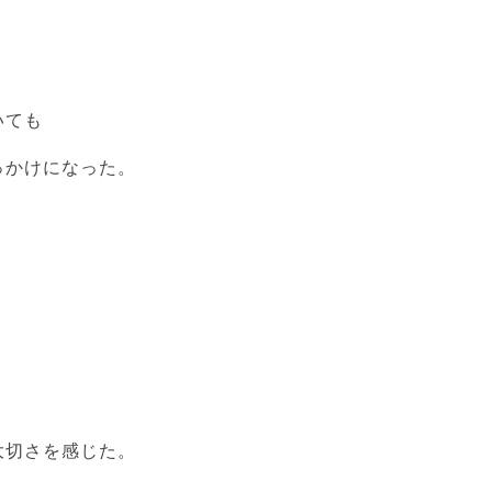
いても
っかけになった。
、
。
大切さを感じた。