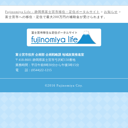
Fujinomiya Life - 静岡県富士宮市移住・定住ポータルサイト
>
お知らせ
>
富士宮市への移住・定住で最大200万円の補助金が受けられます。
富士宮市役所 企画部 企画戦略課 地域政策推進室
〒418-8601 静岡県富士宮市弓沢町150番地
業務時間：平日午前8時30分から午後5時15分
電 話：(0544)22-1215
©2016 Fujinomiya City.