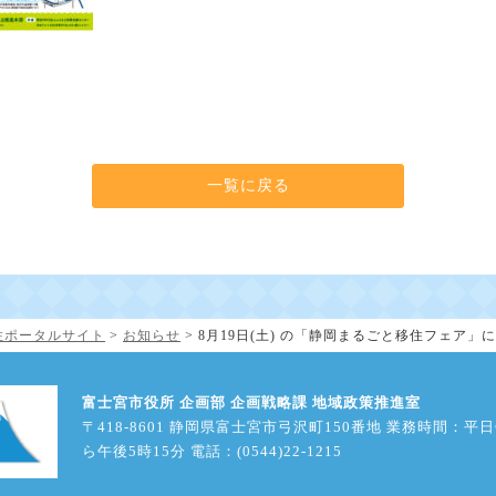
一覧に戻る
住・定住ポータルサイト
>
お知らせ
>
8月19日(土) の「静岡まるごと移住フェア」
富士宮市役所 企画部 企画戦略課 地域政策推進室
〒418-8601 静岡県富士宮市弓沢町150番地 業務時間：平
ら午後5時15分 電話：(0544)22-1215