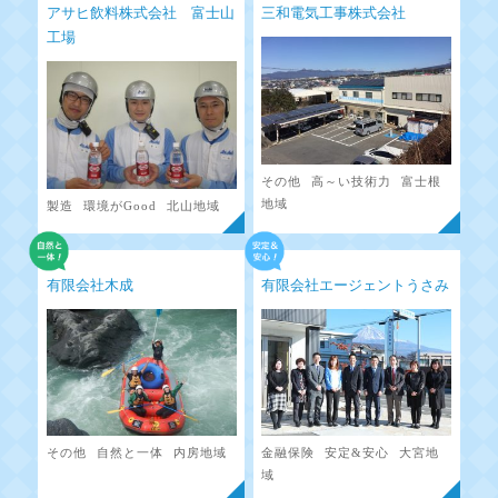
アサヒ飲料株式会社 富士山
三和電気工事株式会社
工場
その他
高～い技術力
富士根
地域
製造
環境がGood
北山地域
有限会社木成
有限会社エージェントうさみ
その他
自然と一体
内房地域
金融保険
安定&安心
大宮地
域