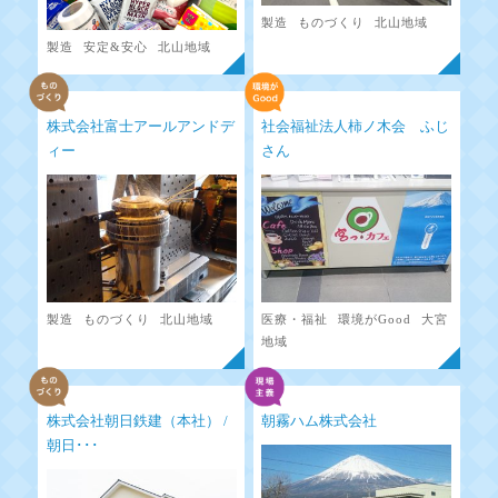
製造
ものづくり
北山地域
製造
安定&安心
北山地域
株式会社富士アールアンドデ
社会福祉法人柿ノ木会 ふじ
ィー
さん
製造
ものづくり
北山地域
医療・福祉
環境がGood
大宮
地域
株式会社朝日鉄建（本社） /
朝霧ハム株式会社
朝日･･･