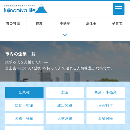
市の特徴
特集
不動産
お仕事
子育て
市内の企業一覧
頑張る人を支援したい ―
富士宮市はそんな想いを持った人で溢れる人情味豊かな街です。
全業種
製造
商業・小売業
飲食・宿泊
建設関連
Web制作
医療・福祉
人材派遣
金融保険