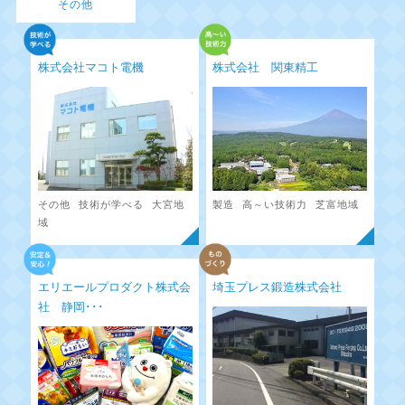
その他
株式会社マコト電機
株式会社 関東精工
その他
技術が学べる
大宮地
製造
高～い技術力
芝富地域
域
エリエールプロダクト株式会
埼玉プレス鍛造株式会社
社 静岡･･･