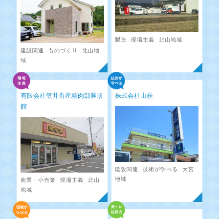
製造
現場主義
北山地域
建設関連
ものづくり
北山地
域
有限会社笠井畜産精肉部豚珍
株式会社山桂
館
建設関連
技術が学べる
大宮
地域
商業・小売業
現場主義
北山
地域