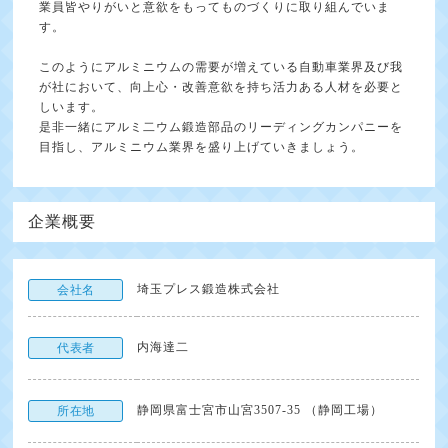
業員皆やりがいと意欲をもってものづくりに取り組んでいま
す。
このようにアルミニウムの需要が増えている自動車業界及び我
が社において、向上心・改善意欲を持ち活力ある人材を必要と
しいます。
是非一緒にアルミ二ウム鍛造部品のリーディングカンパニーを
目指し、アルミニウム業界を盛り上げていきましょう。
企業概要
埼玉プレス鍛造株式会社
会社名
内海達二
代表者
静岡県富士宮市山宮3507-35 （静岡工場）
所在地