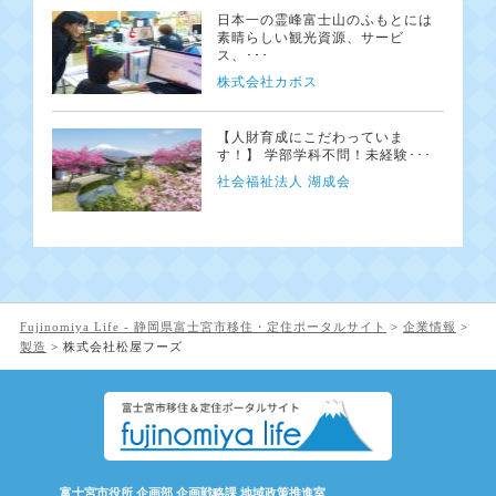
日本一の霊峰富士山のふもとには
素晴らしい観光資源、サービ
ス、･･･
株式会社カボス
【人財育成にこだわっていま
す！】 学部学科不問！未経験･･･
社会福祉法人 湖成会
Fujinomiya Life - 静岡県富士宮市移住・定住ポータルサイト
>
企業情報
>
製造
>
株式会社松屋フーズ
富士宮市役所 企画部 企画戦略課 地域政策推進室