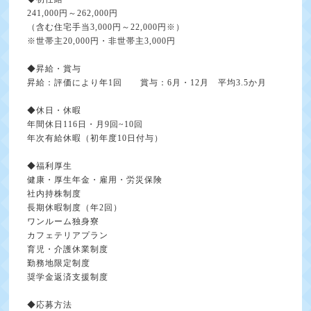
241,000円～262,000円
（含む住宅手当3,000円～22,000円※）
※世帯主20,000円・非世帯主3,000円
◆昇給・賞与
昇給：評価により年1回 賞与：6月・12月 平均3.5か月
◆休日・休暇
年間休日116日・月9回~10回
年次有給休暇（初年度10日付与）
◆福利厚生
健康・厚生年金・雇用・労災保険
社内持株制度
長期休暇制度（年2回）
ワンルーム独身寮
カフェテリアプラン
育児・介護休業制度
勤務地限定制度
奨学金返済支援制度
◆応募方法