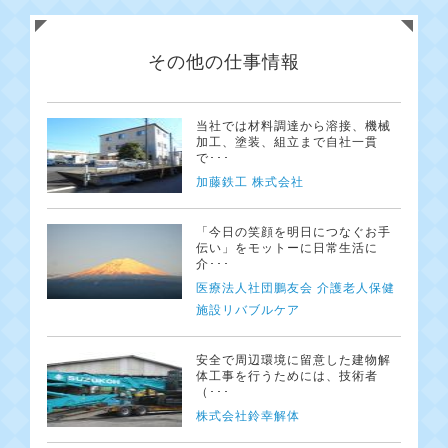
その他の仕事情報
当社では材料調達から溶接、機械
加工、塗装、組立まで自社一貫
で･･･
加藤鉄工 株式会社
「今日の笑顔を明日につなぐお手
伝い」をモットーに日常生活に
介･･･
医療法人社団鵬友会 介護老人保健
施設リバブルケア
安全で周辺環境に留意した建物解
体工事を行うためには、技術者
（･･･
株式会社鈴幸解体