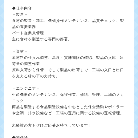
◆仕事内容
＝製造＝
食材の製造・加工、機械操作メンテナンス、品質チェック、製
品の運搬業務
パート従業員管理
主に食材を製造する専門の部署。
＝資材＝
原材料の仕入れ調整、温度・賞味期限の確認、製品の入庫・出
荷量の調整作業
原料入荷から保管、そして製品の出荷まで、工場の入口と出口
を支える縁の下の力持ち。
＝エンジニア＝
生産機器のメンテナンス、保守作業、修繕、管理、工場のメカ
ニック
商品を製造する食品製造設備を中心とした保全活動やボイラー
や空調、排水設備など、工場の運用に関する設備の運転管理。
未経験の方もぜひご応募お待ちしています！
◆初任給