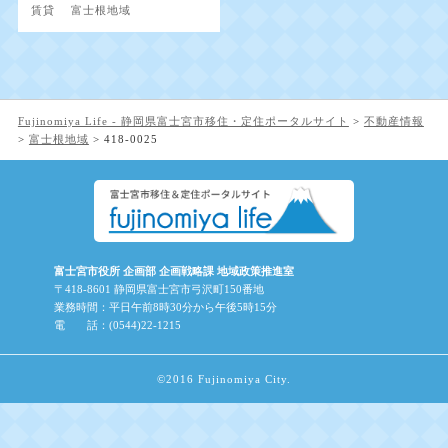
賃貸
富士根地域
Fujinomiya Life - 静岡県富士宮市移住・定住ポータルサイト
>
不動産情報
>
富士根地域
>
418-0025
富士宮市役所 企画部 企画戦略課 地域政策推進室
〒418-8601 静岡県富士宮市弓沢町150番地
業務時間：平日午前8時30分から午後5時15分
電 話：(0544)22-1215
©2016 Fujinomiya City.