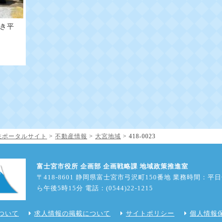
き平
住・定住ポータルサイト
>
不動産情報
>
大宮地域
>
418-0023
富士宮市役所 企画部 企画戦略課 地域政策推進室
〒418-8601 静岡県富士宮市弓沢町150番地 業務時間：平
ら午後5時15分 電話：(0544)22-1215
ついて
求人情報の掲載について
サイトポリシー
個人情報