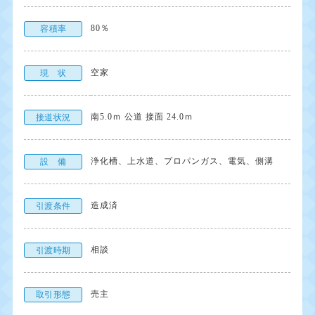
80％
容積率
空家
現 状
南5.0ｍ 公道 接面 24.0ｍ
接道状況
浄化槽、上水道、プロパンガス、電気、側溝
設 備
造成済
引渡条件
相談
引渡時期
売主
取引形態