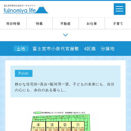
市の特徴
特集
不動産
お仕事
子育て
富士宮市小泉代官屋敷 4区画 分譲地
土地
Point
静かな住宅街×高台×駿河湾一望。子どもの未来にも、自分
の心にも、余白のある暮らし。