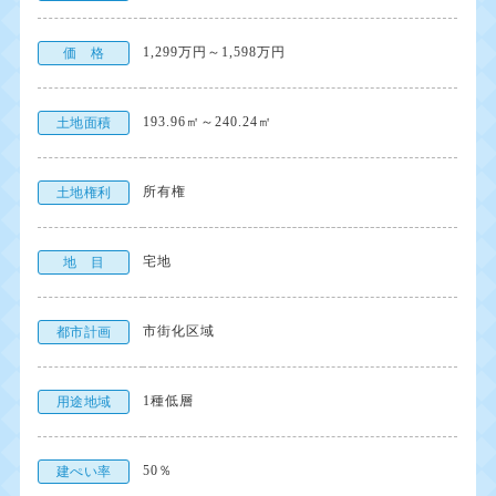
1,299万円～1,598万円
価 格
193.96㎡～240.24㎡
土地面積
所有権
土地権利
宅地
地 目
市街化区域
都市計画
1種低層
用途地域
50％
建ぺい率