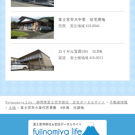
富士宮市大中里 住宅用地
売買
富丘地域 418-0044
ロイヤル宝田101 1LDK
賃貸
富士根地域 418-0013
Fujinomiya Life - 静岡県富士宮市移住・定住ポータルサイト
>
不動産情報
>
土地
>
富士宮市小泉代官屋敷 4区画 分譲地