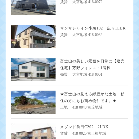
賃貸
大宮地域 418-0072
サンサシャイン小泉102 広々1LDK
賃貸
大宮地域 418-0032
富士山の美しい景観を日常に【建売
住宅】万野フォレスト1号棟
売買
大宮地域 418-0001
★富士山の見える緑豊かな土地 移
住の方にもお薦め物件です。★
土地
418-0048 富丘地域
メゾンド前田C202 2LDK
賃貸
418-0025 富士根地域