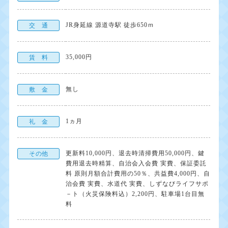
JR身延線 源道寺駅 徒歩650ｍ
交 通
35,000円
賃 料
無し
敷 金
1ヵ月
礼 金
更新料10,000円、退去時清掃費用50,000円、鍵
その他
費用退去時精算、自治会入会費 実費、保証委託
料 原則月額合計費用の50％、共益費4,000円、自
治会費 実費、水道代 実費、しずなびライフサポ
－ト（火災保険料込）2,200円、駐車場1台目無
料