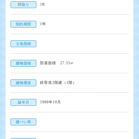
1R
間取り
1年
契約期間
土地面積
部屋面積 27.33㎡
建物面積
鉄骨造2階建（1階）
建物構造
1988年10月
築年月
建ぺい率