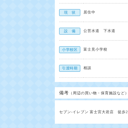
居住中
現 状
公営水道 下水道
設 備
富士見小学校
小学校区
相談
引渡時期
備考
（周辺の買い物・保育施設など
セブン-イレブン 富士宮大岩店 徒歩