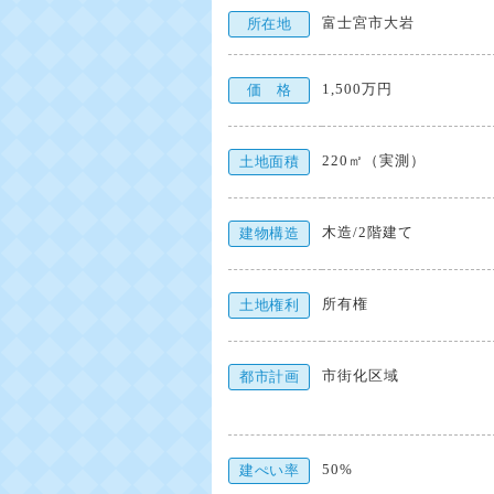
富士宮市大岩
所在地
1,500万円
価 格
220㎡（実測）
土地面積
木造/2階建て
建物構造
所有権
土地権利
市街化区域
都市計画
50%
建ぺい率