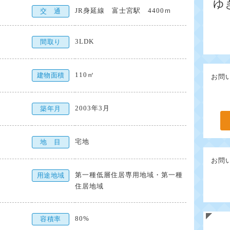
ゆ
JR身延線 富士宮駅 4400ｍ
交 通
3LDK
間取り
110㎡
建物面積
お問
2003年3月
築年月
宅地
地 目
お問
第一種低層住居専用地域・第一種
用途地域
住居地域
80%
容積率