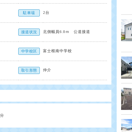
2台
駐車場
北側幅員6.0ｍ 公道接道
接道状況
富士根南中学校
中学校区
仲介
取引形態
）
2分