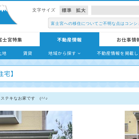
標準
拡大
文字サイズ
富士宮への移住についてご不明な点はコンシ
富士宮特集
不動産情報
お仕事情
土地
賃貸
地域から探す
不動産情報を掲載し
住宅】
ステキなお家です (^^♪