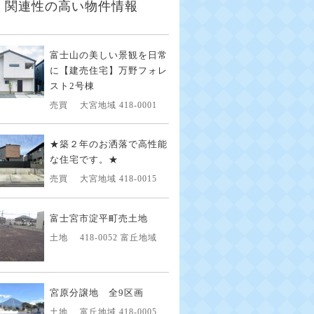
関連性の高い物件情報
富士山の美しい景観を日常
に【建売住宅】万野フォレ
スト2号棟
売買
大宮地域 418-0001
★築２年のお洒落で高性能
な住宅です。★
売買
大宮地域 418-0015
富士宮市淀平町売土地
土地
418-0052 富丘地域
宮原分譲地 全9区画
土地
富丘地域 418-0005