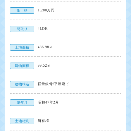
1,280万円
価 格
4LDK
間取り
486.98㎡
土地面積
99.52㎡
建物面積
軽量鉄骨/平屋建て
建物構造
昭和47年2月
築年月
所有権
土地権利