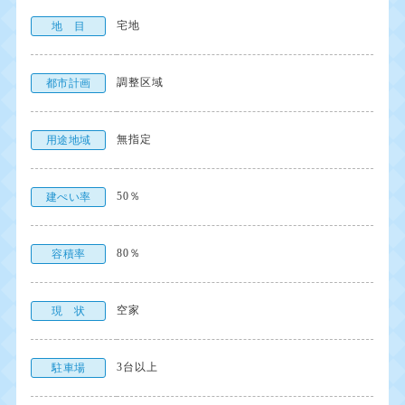
宅地
地 目
調整区域
都市計画
無指定
用途地域
50％
建ぺい率
80％
容積率
空家
現 状
3台以上
駐車場