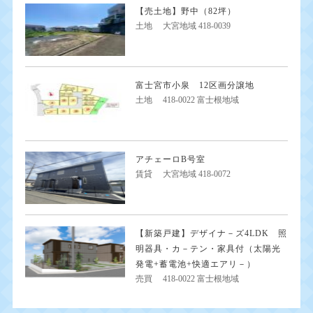
【売土地】野中（82坪）
土地
大宮地域 418-0039
富士宮市小泉 12区画分譲地
土地
418-0022 富士根地域
アチェーロB号室
賃貸
大宮地域 418-0072
【新築戸建】デザイナ－ズ4LDK 照
明器具・カ－テン・家具付（太陽光
発電+蓄電池+快適エアリ－）
売買
418-0022 富士根地域