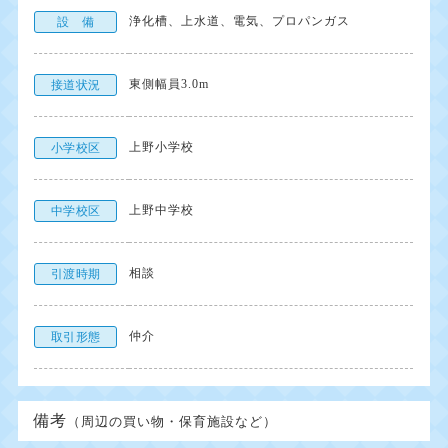
浄化槽、上水道、電気、プロパンガス
設 備
東側幅員3.0m
接道状況
上野小学校
小学校区
上野中学校
中学校区
相談
引渡時期
仲介
取引形態
備考
（周辺の買い物・保育施設など）