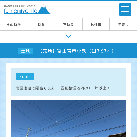
市の特徴
特集
不動産
お仕事
子育て
【売地】富士宮市小泉（117.97坪）
土地
Point
南面接道で陽当り良好！ 区画整理地内の100坪以上！