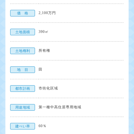
2,100万円
価 格
390㎡
土地面積
所有権
土地権利
田
地 目
市街化区域
都市計画
第一種中高住居専用地域
用途地域
60％
建ぺい率