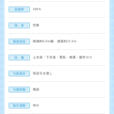
100％
容積率
空家
現 状
南側約6.0ｍ幅 接面約21.0ｍ
接道状況
上水道・下水道・電気・側溝・都市ガス
設 備
現況引き渡し
引渡条件
相談
引渡時期
仲介
取引形態