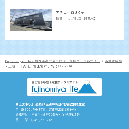
アチェーロB号室
賃貸
大宮地域 418-0072
Fujinomiya Life - 静岡県富士宮市移住・定住ポータルサイト
>
不動産情報
>
土地
>
【売地】富士宮市小泉（117.97坪）
富士宮市役所 企画部 企画戦略課 地域政策推進室
〒418-8601 静岡県富士宮市弓沢町150番地
業務時間：平日午前8時30分から午後5時15分
電 話：(0544)22-1215