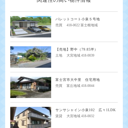
関連性の高い物件情報
パレットコート小泉５号地
売買
418-0022 富士根地域
【売地】野中（79.85坪）
土地
大宮地域 418-0039
富士宮市大中里 住宅用地
売買
富丘地域 418-0044
サンサシャイン小泉102 広々1LDK
賃貸
大宮地域 418-0032