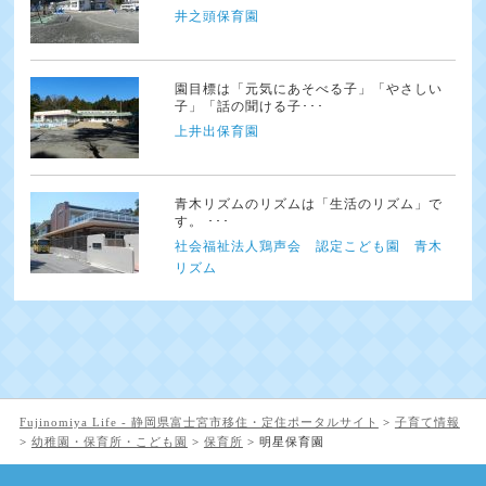
井之頭保育園
園目標は「元気にあそべる子」「やさしい
子」「話の聞ける子･･･
上井出保育園
青木リズムのリズムは「生活のリズム」で
す。 ･･･
社会福祉法人鶏声会 認定こども園 青木
リズム
Fujinomiya Life - 静岡県富士宮市移住・定住ポータルサイト
>
子育て情報
>
幼稚園・保育所・こども園
>
保育所
>
明星保育園