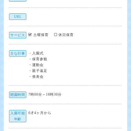
URL
土曜保育
休日保育
サービス
・入園式
主な行事
・保育参観
・運動会
・親子遠足
・発表会
7時00分～18時30分
開園時間
0才4ヶ月から
入園可能
年齢