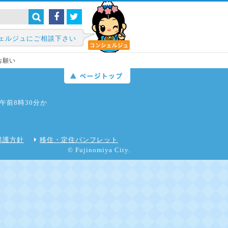
ェルジュにご相談下さい
お願い
日午前8時30分か
保護方針
移住・定住パンフレット
© Fujinomiya City.