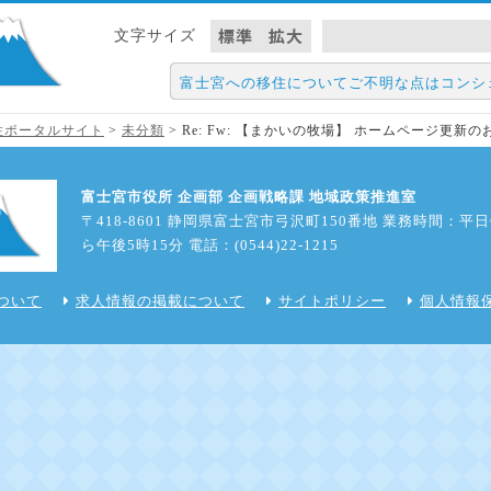
標準
拡大
文字サイズ
富士宮への移住についてご不明な点はコンシ
住・定住ポータルサイト
>
未分類
>
Re: Fw: 【まかいの牧場】 ホームページ更新の
富士宮市役所 企画部 企画戦略課 地域政策推進室
〒418-8601 静岡県富士宮市弓沢町150番地 業務時間：平
ら午後5時15分 電話：(0544)22-1215
ついて
求人情報の掲載について
サイトポリシー
個人情報