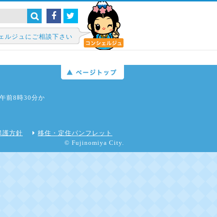
ェルジュにご相談下さい
日午前8時30分か
保護方針
移住・定住パンフレット
© Fujinomiya City.