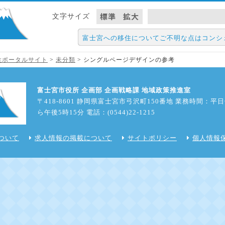
標準
拡大
文字サイズ
富士宮への移住についてご不明な点はコンシ
住・定住ポータルサイト
>
未分類
>
シングルページデザインの参考
富士宮市役所 企画部 企画戦略課 地域政策推進室
〒418-8601 静岡県富士宮市弓沢町150番地 業務時間：平
ら午後5時15分 電話：(0544)22-1215
ついて
求人情報の掲載について
サイトポリシー
個人情報