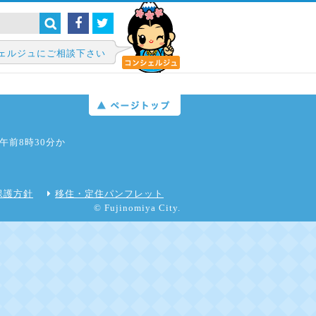
ェルジュにご相談下さい
日午前8時30分か
保護方針
移住・定住パンフレット
© Fujinomiya City.