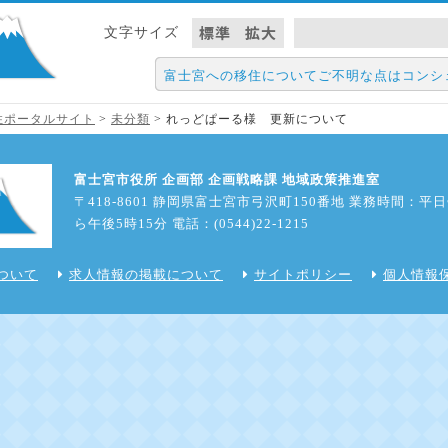
標準
拡大
文字サイズ
富士宮への移住についてご不明な点はコンシ
住・定住ポータルサイト
>
未分類
>
れっどぱーる様 更新について
富士宮市役所 企画部 企画戦略課 地域政策推進室
〒418-8601 静岡県富士宮市弓沢町150番地 業務時間：平
ら午後5時15分 電話：(0544)22-1215
ついて
求人情報の掲載について
サイトポリシー
個人情報