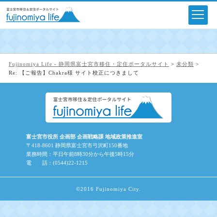
Fujinomiya Life - 静岡県富士宮市移住・定住ポータルサイト
>
未分類
>
Re: 【ご報告】Chakra様 サイト校正につきまして
富士宮市役所 企画部 企画戦略課 地域政策推進室
〒418-8601 静岡県富士宮市弓沢町150番地
業務時間：平日午前8時30分から午後5時15分
電 話：(0544)22-1215
©2016 Fujinomiya City.