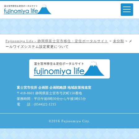
Fujinomiya Life - 静岡県富士宮市移住・定住ポータルサイト
>
未分類
>
メ
ールワイズシステム設定変更について
富士宮市役所 企画部 企画戦略課 地域政策推進室
〒418-8601 静岡県富士宮市弓沢町150番地
業務時間：平日午前8時30分から午後5時15分
電 話：(0544)22-1215
©2016 Fujinomiya City.